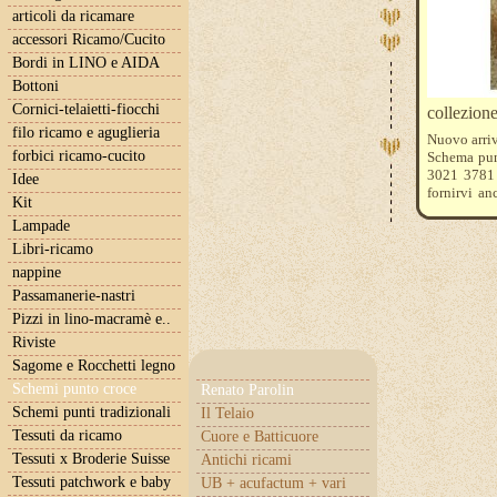
articoli da ricamare
accessori Ricamo/Cucito
Bordi in LINO e AIDA
Bottoni
Cornici-telaietti-fiocchi
collezione
filo ricamo e aguglieria
Nuovo arri
forbici ricamo-cucito
Schema pun
3021 3781 
Idee
fornirvi an
Kit
Belfast o u
Lampade
incluso .
Libri-ricamo
nappine
Passamanerie-nastri
Pizzi in lino-macramè e..
Riviste
Sagome e Rocchetti legno
Schemi punto croce
Renato Parolin
Schemi punti tradizionali
Il Telaio
Tessuti da ricamo
Cuore e Batticuore
Tessuti x Broderie Suisse
Antichi ricami
Tessuti patchwork e baby
UB + acufactum + vari