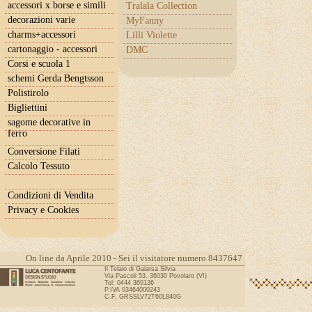
accessori x borse e simili
Tralala Collection
decorazioni varie
MyFanny
charms+accessori
Lilli Violette
cartonaggio - accessori
DMC
Corsi e scuola 1
schemi Gerda Bengtsson
Polistirolo
Bigliettini
sagome decorative in
ferro
Conversione Filati
Calcolo Tessuto
Condizioni di Vendita
Privacy e Cookies
On line da Aprile 2010 - Sei il visitatore numero 8437647
Il Telaio di Gaiarsa Silvia
Via Pascoli 53, 36030 Povolaro (VI)
Tel: 0444 360136
P.IVA 03464000243
C.F. GRSSLV72T60L840G