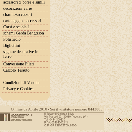
accessori x borse e simili
decorazioni varie
charms+accessori
cartonaggio - accessori
Corsi e scuola 1
schemi Gerda Bengtsson
Polistirolo
Bigliettini
sagome decorative in
ferro
Conversione Filati
Calcolo Tessuto
Condizioni di Vendita
Privacy e Cookies
On line da Aprile 2010 - Sei il visitatore numero 8443885
Il Telaio di Gaiarsa Silvia
Via Pascoli 53, 36030 Povolaro (VI)
Tel: 0444 360136
P.IVA 03464000243
C.F. GRSSLV72T60L840G