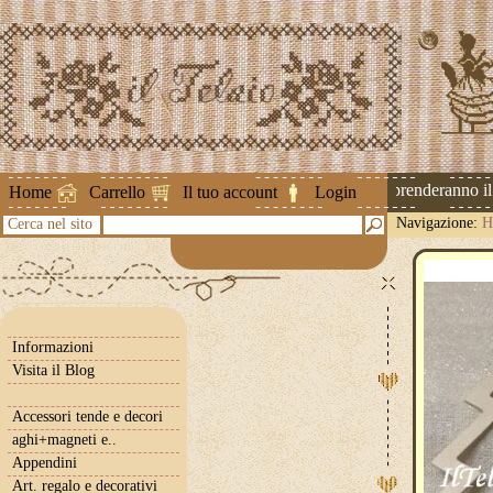
Attenzione ! Le spedizioni riprenderanno il 2
Home
Carrello
Il tuo account
Login
Navigazione:
H
Cerca nel sito
Informazioni
Visita il Blog
Accessori tende e decori
aghi+magneti e..
Appendini
Art. regalo e decorativi