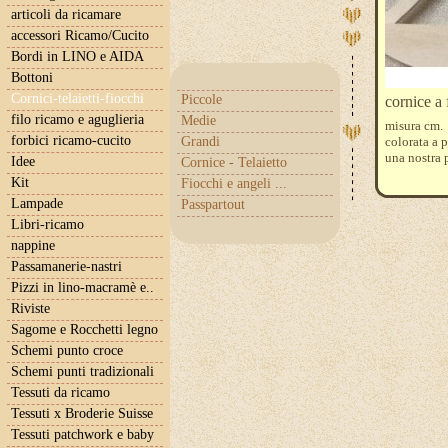
articoli da ricamare
accessori Ricamo/Cucito
Bordi in LINO e AIDA
Bottoni
Cornici-telaietti-fiocchi
Piccole
cornice a 
filo ricamo e aguglieria
Medie
misura cm. 
forbici ricamo-cucito
Grandi
colorata a p
una nostra p
Idee
Cornice - Telaietto
Kit
Fiocchi e angeli ...
Lampade
Passpartout
Libri-ricamo
nappine
Passamanerie-nastri
Pizzi in lino-macramè e..
Riviste
Sagome e Rocchetti legno
Schemi punto croce
Schemi punti tradizionali
Tessuti da ricamo
Tessuti x Broderie Suisse
Tessuti patchwork e baby