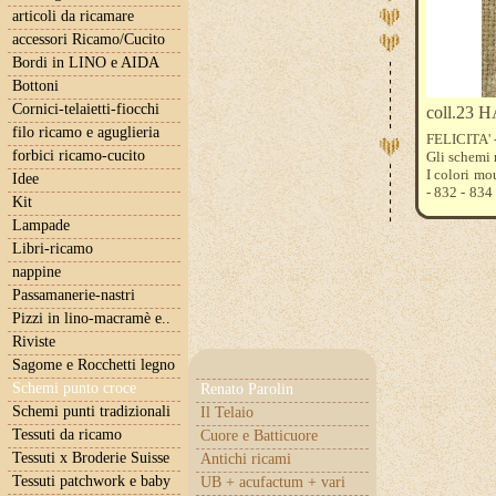
articoli da ricamare
accessori Ricamo/Cucito
Bordi in LINO e AIDA
Bottoni
Cornici-telaietti-fiocchi
coll.23
filo ricamo e aguglieria
FELICITA' 
forbici ricamo-cucito
Gli schemi 
I colori mo
Idee
- 832 - 834
Kit
926 - 927 -
Lampade
volete poss
ricamare . 
Libri-ricamo
tessuto acqu
nappine
Passamanerie-nastri
Pizzi in lino-macramè e..
Riviste
Sagome e Rocchetti legno
Schemi punto croce
Renato Parolin
Schemi punti tradizionali
Il Telaio
Tessuti da ricamo
Cuore e Batticuore
Tessuti x Broderie Suisse
Antichi ricami
Tessuti patchwork e baby
UB + acufactum + vari