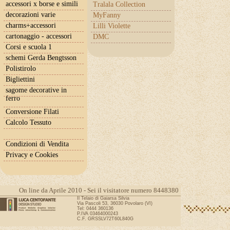
accessori x borse e simili
Tralala Collection
decorazioni varie
MyFanny
charms+accessori
Lilli Violette
cartonaggio - accessori
DMC
Corsi e scuola 1
schemi Gerda Bengtsson
Polistirolo
Bigliettini
sagome decorative in
ferro
Conversione Filati
Calcolo Tessuto
Condizioni di Vendita
Privacy e Cookies
On line da Aprile 2010 - Sei il visitatore numero 8448380
Il Telaio di Gaiarsa Silvia
Via Pascoli 53, 36030 Povolaro (VI)
Tel: 0444 360136
P.IVA 03464000243
C.F. GRSSLV72T60L840G