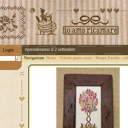
 spedizioni riprenderanno il 2 settembre
Login
Navigazione:
Home
-
Schemi punto croce
-
Renato Parolin
-
co