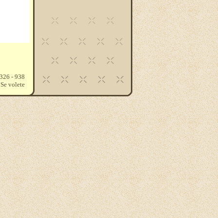
 326 - 938
 Se volete
 , su cui
are quanto