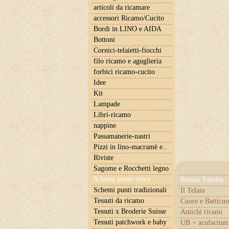
articoli da ricamare
accessori Ricamo/Cucito
Bordi in LINO e AIDA
Bottoni
Cornici-telaietti-fiocchi
filo ricamo e aguglieria
forbici ricamo-cucito
Idee
Kit
Lampade
Libri-ricamo
nappine
Passamanerie-nastri
Pizzi in lino-macramè e..
Riviste
Sagome e Rocchetti legno
Schemi punto croce
Renato Parolin
Schemi punti tradizionali
Il Telaio
Tessuti da ricamo
Cuore e Batticuo
Tessuti x Broderie Suisse
Antichi ricami
Tessuti patchwork e baby
UB + acufactum 