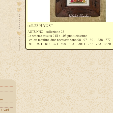
coll.23 HAUST
AUTUNNO - collezione 23
Lo schema misura 215 x 105 punti ciascuno
I colori mouline dmc necessari sono 08 - 07 - 801 - 838 - 777-
- 919 - 921 - 814 - 371 - 400 - 3051 - 3011 - 782 - 783 - 3820 .
possiamo anche fornirvi il tessuto emiane, etamina o aida
ricamare . Fateci sapere cosa preferite vi aiuteremo a calcol
tessuto acquistare .
re
+ vari