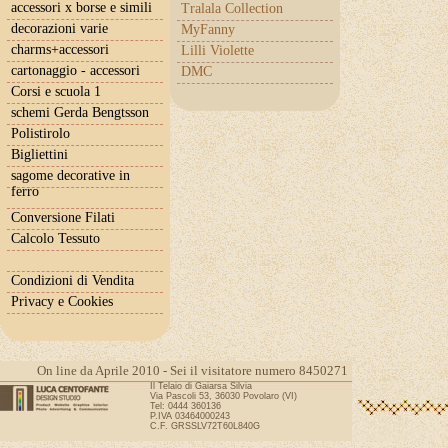
accessori x borse e simili
Tralala Collection
decorazioni varie
MyFanny
charms+accessori
Lilli Violette
cartonaggio - accessori
DMC
Corsi e scuola 1
schemi Gerda Bengtsson
Polistirolo
Bigliettini
sagome decorative in
ferro
Conversione Filati
Calcolo Tessuto
Condizioni di Vendita
Privacy e Cookies
On line da Aprile 2010 - Sei il visitatore numero 8450271
Il Telaio di Gaiarsa Silvia
Via Pascoli 53, 36030 Povolaro (VI)
Tel: 0444 360136
P.IVA 03464000243
C.F. GRSSLV72T60L840G