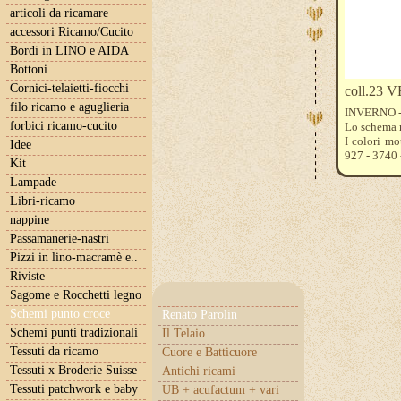
articoli da ricamare
accessori Ricamo/Cucito
Bordi in LINO e AIDA
Bottoni
Cornici-telaietti-fiocchi
coll.23 
filo ricamo e aguglieria
INVERNO - 
forbici ricamo-cucito
Lo schema 
I colori m
Idee
927 - 3740 
Kit
- 921 - 838
Lampade
tessuto emi
preferite vi
Libri-ricamo
nappine
Passamanerie-nastri
Pizzi in lino-macramè e..
Riviste
Sagome e Rocchetti legno
Schemi punto croce
Renato Parolin
Schemi punti tradizionali
Il Telaio
Tessuti da ricamo
Cuore e Batticuore
Tessuti x Broderie Suisse
Antichi ricami
Tessuti patchwork e baby
UB + acufactum + vari