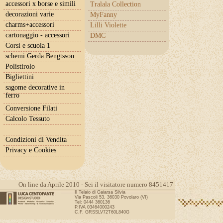
accessori x borse e simili
Tralala Collection
decorazioni varie
MyFanny
charms+accessori
Lilli Violette
cartonaggio - accessori
DMC
Corsi e scuola 1
schemi Gerda Bengtsson
Polistirolo
Bigliettini
sagome decorative in
ferro
Conversione Filati
Calcolo Tessuto
Condizioni di Vendita
Privacy e Cookies
On line da Aprile 2010 - Sei il visitatore numero 8451417
Il Telaio di Gaiarsa Silvia
Via Pascoli 53, 36030 Povolaro (VI)
Tel: 0444 360136
P.IVA 03464000243
C.F. GRSSLV72T60L840G