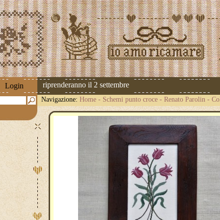
 spedizioni riprenderanno il 2 settembre
Login
Navigazione:
Home
-
Schemi punto croce
-
Renato Parolin
-
Co