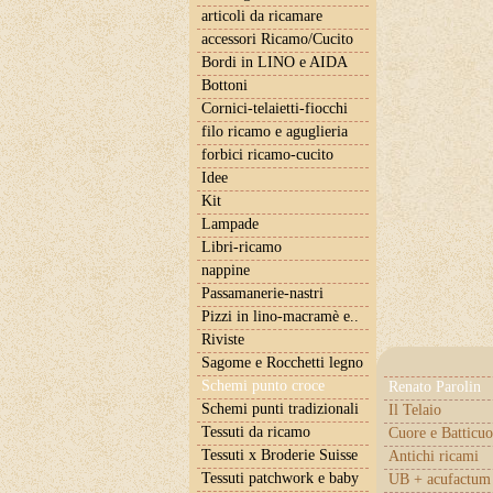
articoli da ricamare
accessori Ricamo/Cucito
Bordi in LINO e AIDA
Bottoni
Cornici-telaietti-fiocchi
filo ricamo e aguglieria
forbici ricamo-cucito
Idee
Kit
Lampade
Libri-ricamo
nappine
Passamanerie-nastri
Pizzi in lino-macramè e..
Riviste
Sagome e Rocchetti legno
Schemi punto croce
Renato Parolin
Schemi punti tradizionali
Il Telaio
Tessuti da ricamo
Cuore e Batticuo
Tessuti x Broderie Suisse
Antichi ricami
Tessuti patchwork e baby
UB + acufactum 