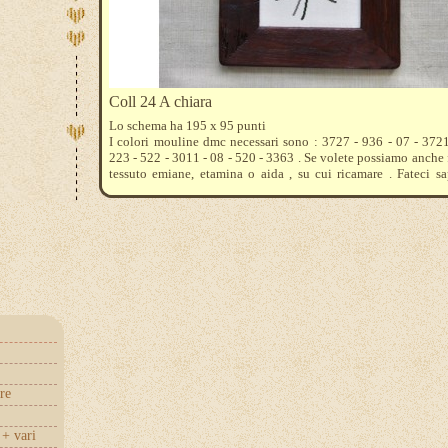
Coll 24 A chiara
Lo schema ha 195 x 95 punti
I colori mouline dmc necessari sono : 3727 - 936 - 07 - 372
223 - 522 - 3011 - 08 - 520 - 3363 . Se volete possiamo anche f
tessuto emiane, etamina o aida , su cui ricamare . Fateci s
preferite vi aiuteremo a calcolare quanto tessuto acquistare .
re
+ vari