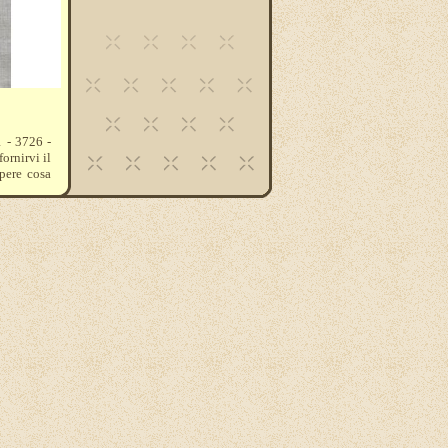
1 - 3726 -
ornirvi il
apere cosa