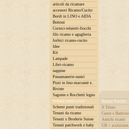
articoli da ricamare
accessori Ricamo/Cucito
Bordi in LINO e AIDA
Bottoni
Cornici-telaietti-fiocchi
filo ricamo e aguglieria
forbici ricamo-cucito
Idee
Kit
Lampade
Libri-ricamo
nappine
Passamanerie-nastri
Pizzi in lino-macramè e..
Riviste
Sagome e Rocchetti legno
Schemi punto croce
Renato Parolin
Schemi punti tradizionali
Il Telaio
Tessuti da ricamo
Cuore e Batticuo
Tessuti x Broderie Suisse
Antichi ricami
Tessuti patchwork e baby
UB + acufactum 