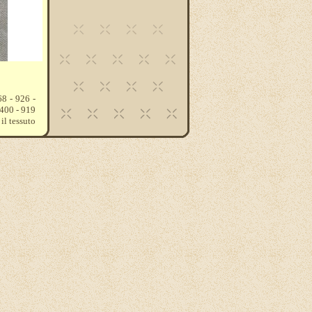
68 - 926 -
 400 - 919
il tessuto
eferite vi