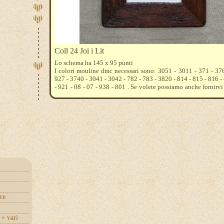
Coll 24 Joi i Lit
Lo schema ha 145 x 95 punti
I colori mouline dmc necessari sono: 3051 - 3011 - 371 - 37
927 - 3740 - 3041 - 3042 - 782 - 783 - 3820 - 814 - 815 - 816 -
- 921 - 08 - 07 - 938 - 801 . Se volete possiamo anche fornirvi 
emiane, etamina o aida , su cui ricamare . Fateci sapere cosa pr
aiuteremo a calcolare quanto tessuto acquistare .
re
+ vari