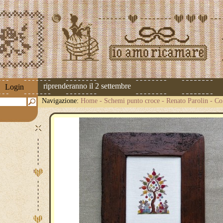
 spedizioni riprenderanno il 2 settembre
Login
Navigazione:
Home
-
Schemi punto croce
-
Renato Parolin
-
Col