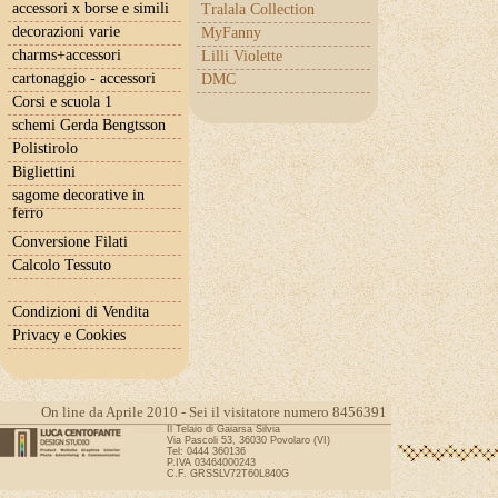
accessori x borse e simili
Tralala Collection
decorazioni varie
MyFanny
charms+accessori
Lilli Violette
cartonaggio - accessori
DMC
Corsi e scuola 1
schemi Gerda Bengtsson
Polistirolo
Bigliettini
sagome decorative in
ferro
Conversione Filati
Calcolo Tessuto
Condizioni di Vendita
Privacy e Cookies
On line da Aprile 2010 - Sei il visitatore numero 8456391
Il Telaio di Gaiarsa Silvia
Via Pascoli 53, 36030 Povolaro (VI)
Tel: 0444 360136
P.IVA 03464000243
C.F. GRSSLV72T60L840G