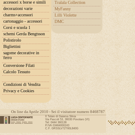
accessori x borse e simili
Tralala Collection
decorazioni varie
MyFanny
charms+accessori
Lilli Violette
cartonaggio - accessori
DMC
Corsi e scuola 1
schemi Gerda Bengtsson
Polistirolo
Bigliettini
sagome decorative in
ferro
Conversione Filati
Calcolo Tessuto
Condizioni di Vendita
Privacy e Cookies
On line da Aprile 2010 - Sei il visitatore numero 8468787
Il Telaio di Gaiarsa Silvia
Via Pascoli 53, 36030 Povolaro (VI)
Tel: 0444 360136
P.IVA 03464000243
C.F. GRSSLV72T60L840G