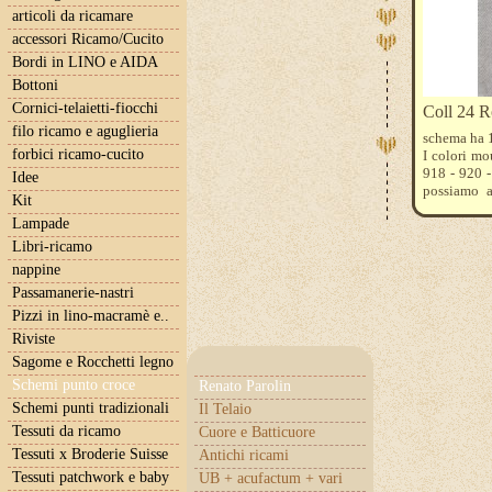
articoli da ricamare
accessori Ricamo/Cucito
Bordi in LINO e AIDA
Bottoni
Cornici-telaietti-fiocchi
Coll 24 R
filo ricamo e aguglieria
schema ha 
forbici ricamo-cucito
I colori mo
918 - 920 -
Idee
possiamo a
Kit
ricamare . 
Lampade
tessuto acqu
Libri-ricamo
nappine
Passamanerie-nastri
Pizzi in lino-macramè e..
Riviste
Sagome e Rocchetti legno
Schemi punto croce
Renato Parolin
Schemi punti tradizionali
Il Telaio
Tessuti da ricamo
Cuore e Batticuore
Tessuti x Broderie Suisse
Antichi ricami
Tessuti patchwork e baby
UB + acufactum + vari