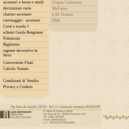
accessori x borse e simili
Tralala Collection
decorazioni varie
MyFanny
charms+accessori
Lilli Violette
cartonaggio - accessori
DMC
Corsi e scuola 1
schemi Gerda Bengtsson
Polistirolo
Bigliettini
sagome decorative in
ferro
Conversione Filati
Calcolo Tessuto
Condizioni di Vendita
Privacy e Cookies
On line da Aprile 2010 - Sei il visitatore numero 8449209
Il Telaio di Gaiarsa Silvia
Via Pascoli 53, 36030 Povolaro (VI)
Tel: 0444 360136
P.IVA 03464000243
C.F. GRSSLV72T60L840G