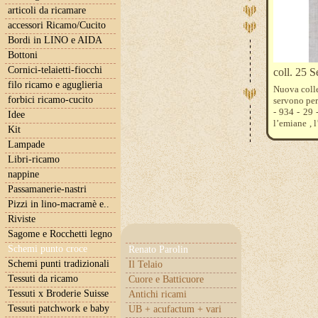
articoli da ricamare
accessori Ricamo/Cucito
Bordi in LINO e AIDA
Bottoni
Cornici-telaietti-fiocchi
coll. 25 S
filo ricamo e aguglieria
Nuova coll
forbici ricamo-cucito
servono per
- 934 - 29 
Idee
l’emiane , 
Kit
nel colore
Lampade
chiarissimo 
cosa preferi
Libri-ricamo
nappine
Passamanerie-nastri
Pizzi in lino-macramè e..
Riviste
Sagome e Rocchetti legno
Schemi punto croce
Renato Parolin
Schemi punti tradizionali
Il Telaio
Tessuti da ricamo
Cuore e Batticuore
Tessuti x Broderie Suisse
Antichi ricami
Tessuti patchwork e baby
UB + acufactum + vari