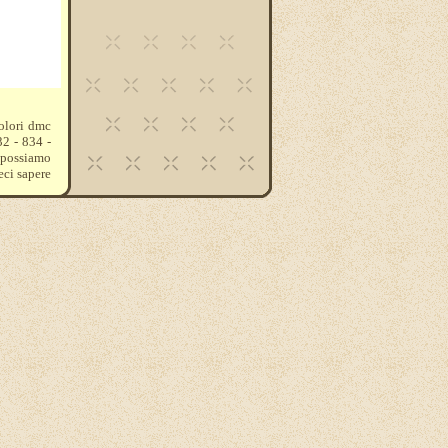
colori dmc
32 - 834 -
e possiamo
eci sapere