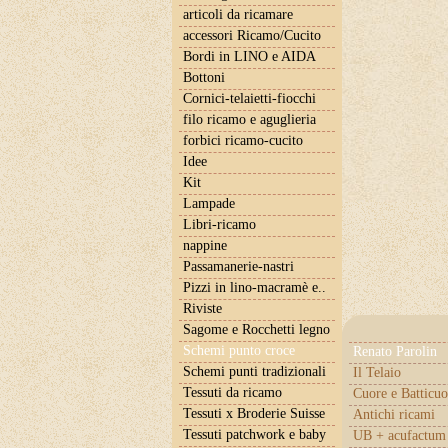
articoli da ricamare
accessori Ricamo/Cucito
Bordi in LINO e AIDA
Bottoni
Cornici-telaietti-fiocchi
filo ricamo e aguglieria
forbici ricamo-cucito
Idee
Kit
Lampade
Libri-ricamo
nappine
Passamanerie-nastri
Pizzi in lino-macramè e..
Riviste
Sagome e Rocchetti legno
Schemi punto croce
Renato Parolin
Schemi punti tradizionali
Il Telaio
Tessuti da ricamo
Cuore e Batticuo
Tessuti x Broderie Suisse
Antichi ricami
Tessuti patchwork e baby
UB + acufactum 