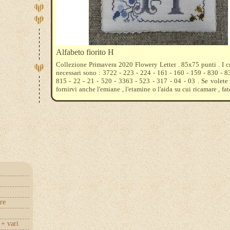
Alfabeto fiorito H
Collezione Primavera 2020 Flowery Letter . 85x75 punti . I 
necessari sono : 3722 - 223 - 224 - 161 - 160 - 159 - 830 - 8
815 - 22 - 21 - 520 - 3363 - 523 - 317 - 04 - 03 . Se volet
fornirvi anche l'emiane , l'etamine o l'aida su cui ricamare , fat
cosa preferite , vi diremo quanto acquistarne .
re
+ vari