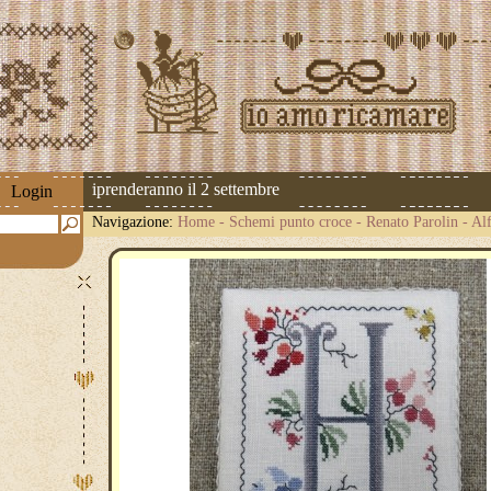
spedizioni riprenderanno il 2 settembre
Login
Navigazione:
Home
-
Schemi punto croce
-
Renato Parolin
-
Alf