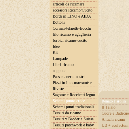
articoli da ricamare
accessori Ricamo/Cucito
Bordi in LINO e AIDA
Bottoni
Cornici-telaietti-fiocchi
filo ricamo e aguglieria
forbici ricamo-cucito
Idee
Kit
Lampade
Libri-ricamo
nappine
Passamanerie-nastri
Pizzi in lino-macramè e..
Riviste
Sagome e Rocchetti legno
Schemi punto croce
Renato Parolin
Schemi punti tradizionali
Il Telaio
Tessuti da ricamo
Cuore e Batticuo
Tessuti x Broderie Suisse
Antichi ricami
Tessuti patchwork e baby
UB + acufactum 