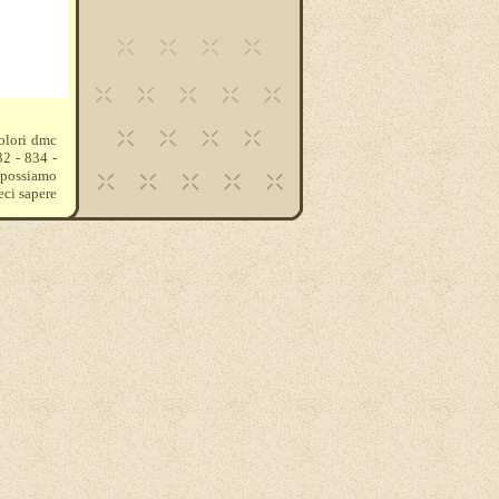
colori dmc
32 - 834 -
e possiamo
eci sapere