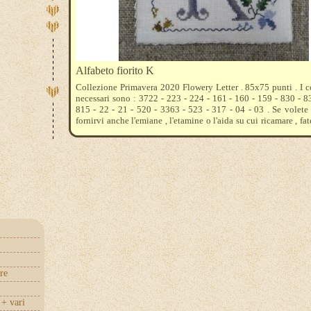
Alfabeto fiorito K
Collezione Primavera 2020 Flowery Letter . 85x75 punti . I 
necessari sono : 3722 - 223 - 224 - 161 - 160 - 159 - 830 - 8
815 - 22 - 21 - 520 - 3363 - 523 - 317 - 04 - 03 . Se volet
fornirvi anche l'emiane , l'etamine o l'aida su cui ricamare , fat
cosa preferite , vi diremo quanto acquistarne .
re
+ vari