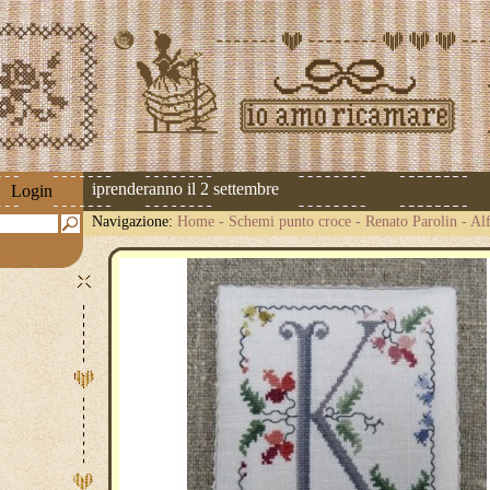
pedizioni riprenderanno il 2 settembre
Login
Navigazione:
Home
-
Schemi punto croce
-
Renato Parolin
-
Alf