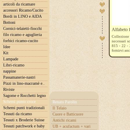
articoli da ricamare
accessori Ricamo/Cucito
Bordi in LINO e AIDA
Bottoni
Cornici-telaietti-fiocchi
Alfabeto 
filo ricamo e aguglieria
Collezione 
forbici ricamo-cucito
necessari s
815 - 22 - 
Idee
fornirvi anc
Kit
cosa preferi
Lampade
Libri-ricamo
nappine
Passamanerie-nastri
Pizzi in lino-macramè e..
Riviste
Sagome e Rocchetti legno
Schemi punto croce
Renato Parolin
Schemi punti tradizionali
Il Telaio
Tessuti da ricamo
Cuore e Batticuore
Tessuti x Broderie Suisse
Antichi ricami
Tessuti patchwork e baby
UB + acufactum + vari