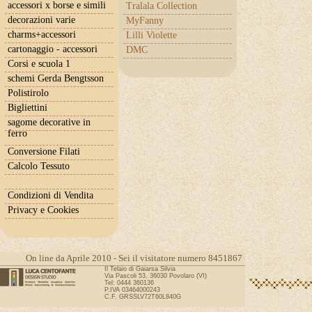
accessori x borse e simili
Tralala Collection
decorazioni varie
MyFanny
charms+accessori
Lilli Violette
cartonaggio - accessori
DMC
Corsi e scuola 1
schemi Gerda Bengtsson
Polistirolo
Bigliettini
sagome decorative in
ferro
Conversione Filati
Calcolo Tessuto
Condizioni di Vendita
Privacy e Cookies
On line da Aprile 2010 - Sei il visitatore numero 8451867
Il Telaio di Gaiarsa Silvia
Via Pascoli 53, 36030 Povolaro (VI)
Tel: 0444 360136
P.IVA 03464000243
C.F. GRSSLV72T60L840G