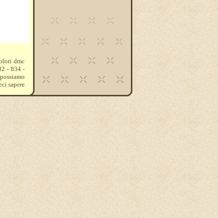
colori dmc
32 - 834 -
e possiamo
eci sapere