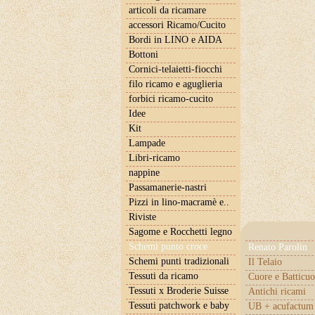
articoli da ricamare
accessori Ricamo/Cucito
Bordi in LINO e AIDA
Bottoni
Cornici-telaietti-fiocchi
filo ricamo e aguglieria
forbici ricamo-cucito
Idee
Kit
Lampade
Libri-ricamo
nappine
Passamanerie-nastri
Pizzi in lino-macramè e..
Riviste
Sagome e Rocchetti legno
Schemi punto croce
Renato Parolin
Schemi punti tradizionali
Il Telaio
Tessuti da ricamo
Cuore e Batticuo
Tessuti x Broderie Suisse
Antichi ricami
Tessuti patchwork e baby
UB + acufactum 