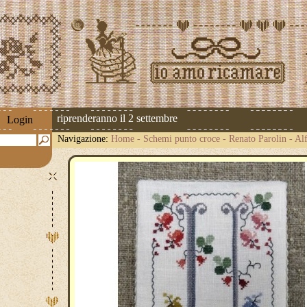
spedizioni riprenderanno il 2 settembre
Login
Navigazione:
Home
-
Schemi punto croce
-
Renato Parolin
-
Alf