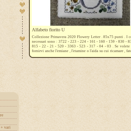
Alfabeto fiorito U
Collezione Primavera 2020 Flowery Letter . 85x75 punti . I 
necessari sono : 3722 - 223 - 224 - 161 - 160 - 159 - 830 - 8
815 - 22 - 21 - 520 - 3363 - 523 - 317 - 04 - 03 . Se volet
fornirvi anche l'emiane , l'etamine o l'aida su cui ricamare , fat
cosa preferite , vi diremo quanto acquistarne .
re
+ vari