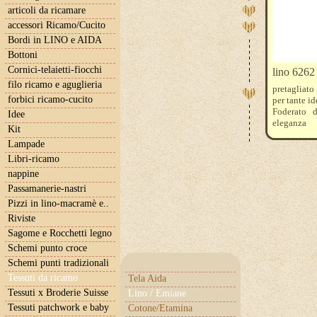
articoli da ricamare
accessori Ricamo/Cucito
Bordi in LINO e AIDA
Bottoni
Cornici-telaietti-fiocchi
lino 6262
filo ricamo e aguglieria
pretagliato
forbici ricamo-cucito
per tante i
Foderato 
Idee
eleganza
Kit
E' disponibi
Lampade
Libri-ricamo
nappine
Passamanerie-nastri
Pizzi in lino-macramè e..
Riviste
Sagome e Rocchetti legno
Schemi punto croce
Schemi punti tradizionali
Tessuti da ricamo
Tela Aida
Tessuti x Broderie Suisse
Lino / Emiane
Tessuti patchwork e baby
Cotone/Etamina