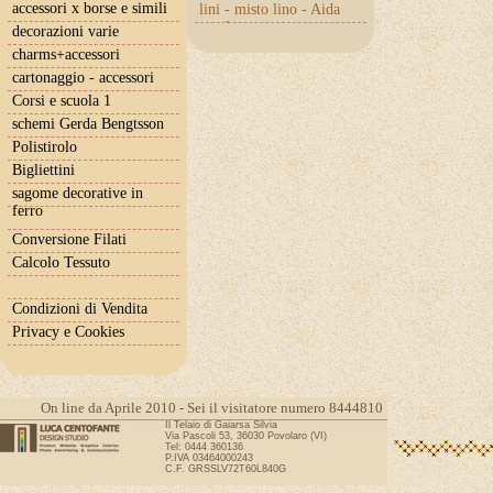
accessori x borse e simili
lini - misto lino - Aida
con lurex
decorazioni varie
charms+accessori
cartonaggio - accessori
Corsi e scuola 1
schemi Gerda Bengtsson
Polistirolo
Bigliettini
sagome decorative in
ferro
Conversione Filati
Calcolo Tessuto
Condizioni di Vendita
Privacy e Cookies
On line da Aprile 2010 - Sei il visitatore numero 8444810
Il Telaio di Gaiarsa Silvia
Via Pascoli 53, 36030 Povolaro (VI)
Tel: 0444 360136
P.IVA 03464000243
C.F. GRSSLV72T60L840G