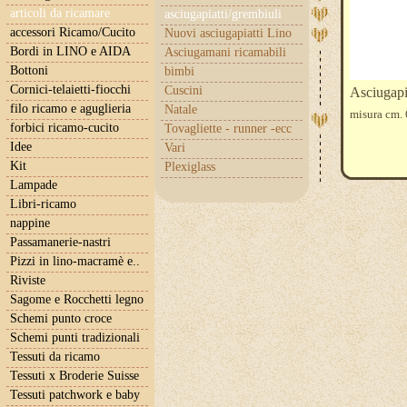
articoli da ricamare
asciugapiatti/grembiuli
accessori Ricamo/Cucito
Nuovi asciugapiatti Lino
Bordi in LINO e AIDA
Asciugamani ricamabili
Bottoni
bimbi
Cornici-telaietti-fiocchi
Cuscini
Asciugapi
filo ricamo e aguglieria
Natale
misura cm. 
forbici ricamo-cucito
Tovagliette - runner -ecc
Idee
Vari
Kit
Plexiglass
Lampade
Libri-ricamo
nappine
Passamanerie-nastri
Pizzi in lino-macramè e..
Riviste
Sagome e Rocchetti legno
Schemi punto croce
Schemi punti tradizionali
Tessuti da ricamo
Tessuti x Broderie Suisse
Tessuti patchwork e baby