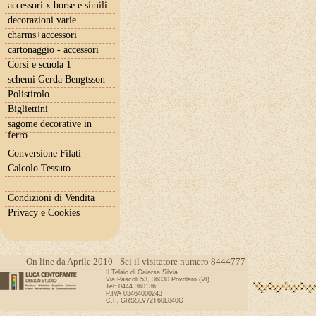
accessori x borse e simili
decorazioni varie
charms+accessori
cartonaggio - accessori
Corsi e scuola 1
schemi Gerda Bengtsson
Polistirolo
Bigliettini
sagome decorative in
ferro
Conversione Filati
Calcolo Tessuto
Condizioni di Vendita
Privacy e Cookies
On line da Aprile 2010 - Sei il visitatore numero 8444777
Il Telaio di Gaiarsa Silvia
Via Pascoli 53, 36030 Povolaro (VI)
Tel: 0444 360136
P.IVA 03464000243
C.F. GRSSLV72T60L840G