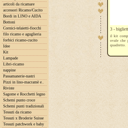
articoli da ricamare
accessori Ricamo/Cucito
Bordi in LINO e AIDA
Bottoni
Cornici-telaietti-fiocchi
3 - bigli
filo ricamo e aguglieria
il kit comp
forbici ricamo-cucito
ovale che 
quadretto.
Idee
Kit
Lampade
Libri-ricamo
nappine
Passamanerie-nastri
Pizzi in lino-macramè e..
Riviste
Sagome e Rocchetti legno
Schemi punto croce
Schemi punti tradizionali
Tessuti da ricamo
Tessuti x Broderie Suisse
Tessuti patchwork e baby