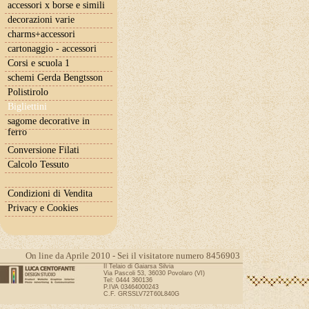
accessori x borse e simili
decorazioni varie
charms+accessori
cartonaggio - accessori
Corsi e scuola 1
schemi Gerda Bengtsson
Polistirolo
Bigliettini
sagome decorative in
ferro
Conversione Filati
Calcolo Tessuto
Condizioni di Vendita
Privacy e Cookies
On line da Aprile 2010 - Sei il visitatore numero 8456903
Il Telaio di Gaiarsa Silvia
Via Pascoli 53, 36030 Povolaro (VI)
Tel: 0444 360136
P.IVA 03464000243
C.F. GRSSLV72T60L840G