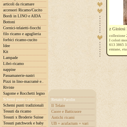
articoli da ricamare
accessori Ricamo/Cucito
Bordi in LINO e AIDA
Bottoni
Cornici-telaietti-fiocchi
z Gioios
filo ricamo e aguglieria
collezione 
forbici ricamo-cucito
I colori m
613 3865 33
Idee
emiane, eta
Kit
aiuteremo a
Lampade
Libri-ricamo
nappine
Passamanerie-nastri
Pizzi in lino-macramè e..
Riviste
Sagome e Rocchetti legno
Schemi punto croce
Renato Parolin
Schemi punti tradizionali
Il Telaio
Tessuti da ricamo
Cuore e Batticuore
Tessuti x Broderie Suisse
Antichi ricami
Tessuti patchwork e baby
UB + acufactum + vari