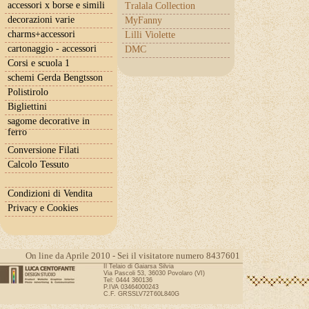
accessori x borse e simili
Tralala Collection
decorazioni varie
MyFanny
charms+accessori
Lilli Violette
cartonaggio - accessori
DMC
Corsi e scuola 1
schemi Gerda Bengtsson
Polistirolo
Bigliettini
sagome decorative in
ferro
Conversione Filati
Calcolo Tessuto
Condizioni di Vendita
Privacy e Cookies
On line da Aprile 2010 - Sei il visitatore numero 8437601
Il Telaio di Gaiarsa Silvia
Via Pascoli 53, 36030 Povolaro (VI)
Tel: 0444 360136
P.IVA 03464000243
C.F. GRSSLV72T60L840G