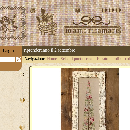
spedizioni riprenderanno il 2 settembre
Login
Navigazione:
Home
-
Schemi punto croce
-
Renato Parolin
-
co