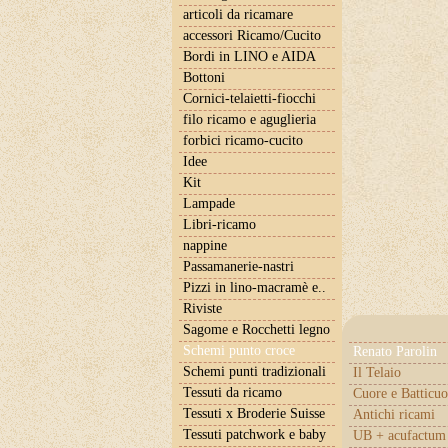
articoli da ricamare
accessori Ricamo/Cucito
Bordi in LINO e AIDA
Bottoni
Cornici-telaietti-fiocchi
filo ricamo e aguglieria
forbici ricamo-cucito
Idee
Kit
Lampade
Libri-ricamo
nappine
Passamanerie-nastri
Pizzi in lino-macramè e..
Riviste
Sagome e Rocchetti legno
Schemi punto croce
Renato Parolin
Schemi punti tradizionali
Il Telaio
Tessuti da ricamo
Cuore e Batticuo
Tessuti x Broderie Suisse
Antichi ricami
Tessuti patchwork e baby
UB + acufactum 