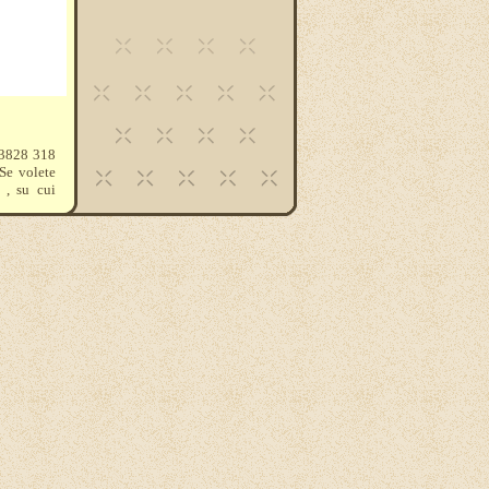
 3828 318
e volete
 , su cui
are quanto