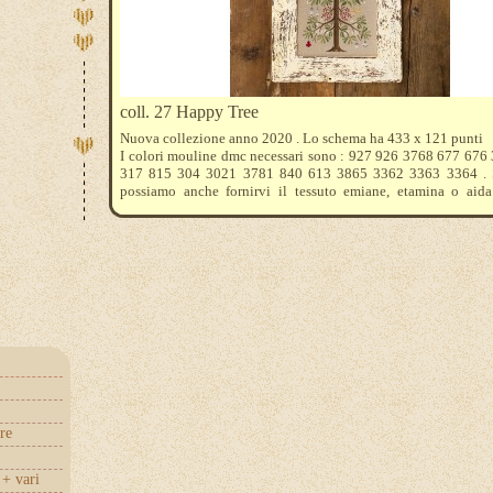
coll. 27 Happy Tree
Nuova collezione anno 2020 . Lo schema ha 433 x 121 punti
I colori mouline dmc necessari sono : 927 926 3768 677 676
317 815 304 3021 3781 840 613 3865 3362 3363 3364 . S
possiamo anche fornirvi il tessuto emiane, etamina o aida
ricamare . Fateci sapere cosa preferite vi aiuteremo a calcol
tessuto acquistare .
re
+ vari