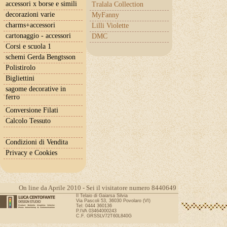
accessori x borse e simili
Tralala Collection
decorazioni varie
MyFanny
charms+accessori
Lilli Violette
cartonaggio - accessori
DMC
Corsi e scuola 1
schemi Gerda Bengtsson
Polistirolo
Bigliettini
sagome decorative in
ferro
Conversione Filati
Calcolo Tessuto
Condizioni di Vendita
Privacy e Cookies
On line da Aprile 2010 - Sei il visitatore numero 8440649
Il Telaio di Gaiarsa Silvia
Via Pascoli 53, 36030 Povolaro (VI)
Tel: 0444 360136
P.IVA 03464000243
C.F. GRSSLV72T60L840G