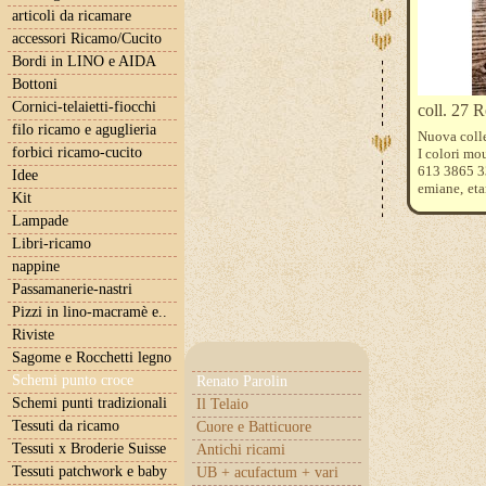
articoli da ricamare
accessori Ricamo/Cucito
Bordi in LINO e AIDA
Bottoni
Cornici-telaietti-fiocchi
coll. 27 
filo ricamo e aguglieria
Nuova coll
forbici ricamo-cucito
I colori m
613 3865 33
Idee
emiane, eta
Kit
aiuteremo a
Lampade
Libri-ricamo
nappine
Passamanerie-nastri
Pizzi in lino-macramè e..
Riviste
Sagome e Rocchetti legno
Schemi punto croce
Renato Parolin
Schemi punti tradizionali
Il Telaio
Tessuti da ricamo
Cuore e Batticuore
Tessuti x Broderie Suisse
Antichi ricami
Tessuti patchwork e baby
UB + acufactum + vari