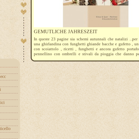
GEMUTLICHE JAHRESZEIT
In queste 23 pagine sia schemi autunnali che natalizi ...per
una ghirlandina con funghetti ghiande bacche e gufetto , un
con scoiattolo , ricetti , funghetti e ancora gufetto portaf
pennellino con ombrelli e stivali da pioggia che danno p
allegria .
Per Natale 8 babbetti da utilizzare tutti assieme o singolarmen
piccoli schemini da utilizzare per sacchettini natalizi ... troppo 
ecc
i
ici
ticello