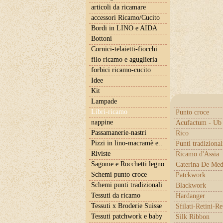
articoli da ricamare
accessori Ricamo/Cucito
Bordi in LINO e AIDA
Bottoni
Cornici-telaietti-fiocchi
filo ricamo e aguglieria
forbici ricamo-cucito
Idee
Kit
Lampade
Libri-ricamo
Punto croce
nappine
Acufactum - Ub 
Passamanerie-nastri
Rico
Pizzi in lino-macramè e..
Punti tradizional
Riviste
Ricamo d'Assia
Sagome e Rocchetti legno
Caterina De Med
Schemi punto croce
Patckwork
Schemi punti tradizionali
Blackwork
Tessuti da ricamo
Hardanger
Tessuti x Broderie Suisse
Sfilati-Retini-Re
Tessuti patchwork e baby
Silk Ribbon