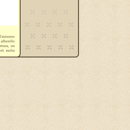
 l'autunno
 alberello
ortuna, un
erò molta
te e tanti
carini !!!!