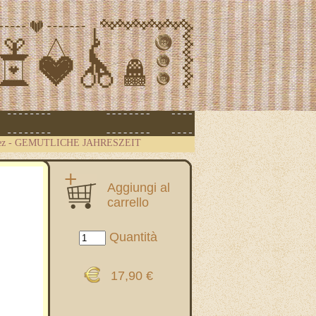
ez
-
GEMUTLICHE JAHRESZEIT
Aggiungi al
carrello
Quantità
17,90 €