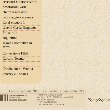
accessori x borse e simili
decorazioni varie
charms+accessori
cartonaggio - accessori
Corsi e scuola 1
schemi Gerda Bengtsson
Polistirolo
Bigliettini
sagome decorative in
ferro
Conversione Filati
Calcolo Tessuto
Condizioni di Vendita
Privacy e Cookies
On line da Aprile 2010 - Sei il visitatore numero 8453939
Il Telaio di Gaiarsa Silvia
Via Pascoli 53, 36030 Povolaro (VI)
Tel: 0444 360136
P.IVA 03464000243
C.F. GRSSLV72T60L840G