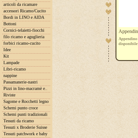
articoli da ricamare
accessori Ricamo/Cucito
Bordi in LINO e AIDA
Bottoni
Cornici-telaietti-fiocchi
Appendino
filo ricamo e aguglieria
Appendino i
forbici ricamo-cucito
disponibile
Idee
Kit
Lampade
Libri-ricamo
nappine
Passamanerie-nastri
Pizzi in lino-macramè e..
Riviste
Sagome e Rocchetti legno
Schemi punto croce
Schemi punti tradizionali
Tessuti da ricamo
Tessuti x Broderie Suisse
Tessuti patchwork e baby