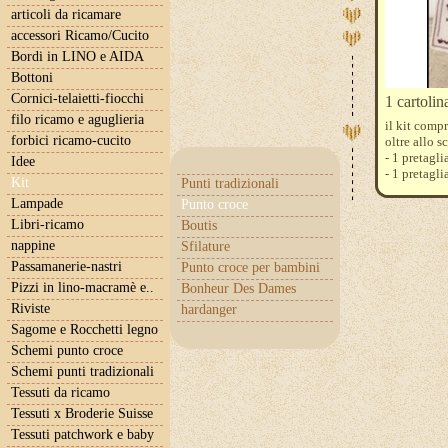
articoli da ricamare
accessori Ricamo/Cucito
Bordi in LINO e AIDA
Bottoni
Cornici-telaietti-fiocchi
1 cartolin
filo ricamo e aguglieria
il kit comp
forbici ricamo-cucito
oltre allo
- 1 pretagl
Idee
- 1 pretagl
Kit
Punti tradizionali
- 1 pezzo d
Lampade
Punto croce
- 1 pezzo d
- 1 matassi
Libri-ricamo
Boutis
nappine
Sfilature
Passamanerie-nastri
Punto croce per bambini
Pizzi in lino-macramè e..
Bonheur Des Dames
Riviste
hardanger
Sagome e Rocchetti legno
Schemi punto croce
Schemi punti tradizionali
Tessuti da ricamo
Tessuti x Broderie Suisse
Tessuti patchwork e baby