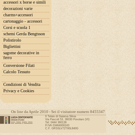
accessori x borse e simili
decorazioni varie
charms+accessori
cartonaggio - accessori
Corsi e scuola 1
schemi Gerda Bengtsson
Polistirolo
Bigliettini
sagome decorative in
ferro
Conversione Filati
Calcolo Tessuto
Condizioni di Vendita
Privacy e Cookies
On line da Aprile 2010 - Sei il visitatore numero 8455347
Il Telaio di Gaiarsa Silvia
Via Pascoli 53, 36030 Povolaro (VI)
Tel: 0444 360136
P.IVA 03464000243
C.F. GRSSLV72T60L840G