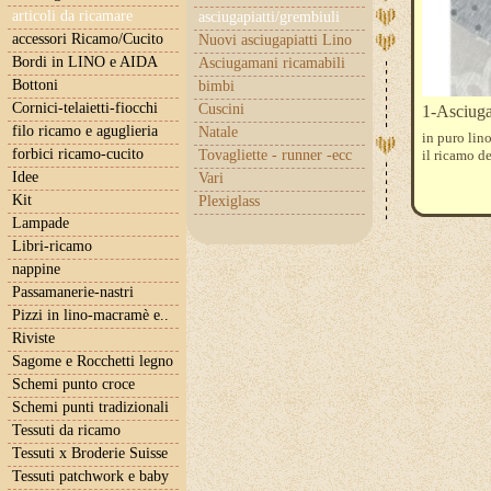
articoli da ricamare
asciugapiatti/grembiuli
accessori Ricamo/Cucito
Nuovi asciugapiatti Lino
Bordi in LINO e AIDA
Asciugamani ricamabili
Bottoni
bimbi
Cornici-telaietti-fiocchi
Cuscini
1-Asciuga
filo ricamo e aguglieria
Natale
in puro lin
forbici ricamo-cucito
Tovagliette - runner -ecc
il ricamo de
Idee
Vari
Kit
Plexiglass
Lampade
Libri-ricamo
nappine
Passamanerie-nastri
Pizzi in lino-macramè e..
Riviste
Sagome e Rocchetti legno
Schemi punto croce
Schemi punti tradizionali
Tessuti da ricamo
Tessuti x Broderie Suisse
Tessuti patchwork e baby