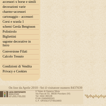
accessori x borse e simili
decorazioni varie
charms+accessori
cartonaggio - accessori
Corsi e scuola 1
schemi Gerda Bengtsson
Polistirolo
Bigliettini
sagome decorative in
ferro
Conversione Filati
Calcolo Tessuto
Condizioni di Vendita
Privacy e Cookies
On line da Aprile 2010 - Sei il visitatore numero 8437639
Il Telaio di Gaiarsa Silvia
Via Pascoli 53, 36030 Povolaro (VI)
Tel: 0444 360136
P.IVA 03464000243
C.F. GRSSLV72T60L840G