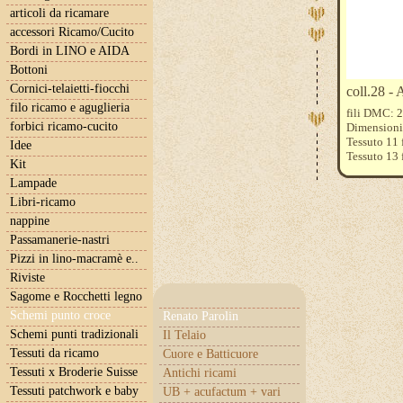
articoli da ricamare
accessori Ricamo/Cucito
Bordi in LINO e AIDA
Bottoni
Cornici-telaietti-fiocchi
coll.28 - 
filo ricamo e aguglieria
fili DMC: 2
forbici ricamo-cucito
Dimensioni 
Tessuto 11 
Idee
Tessuto 13 
Kit
Tessuto 15 f
Lampade
Libri-ricamo
nappine
Passamanerie-nastri
Pizzi in lino-macramè e..
Riviste
Sagome e Rocchetti legno
Schemi punto croce
Renato Parolin
Schemi punti tradizionali
Il Telaio
Tessuti da ricamo
Cuore e Batticuore
Tessuti x Broderie Suisse
Antichi ricami
Tessuti patchwork e baby
UB + acufactum + vari