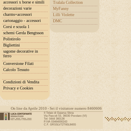
accessori x borse e simili
Tralala Collection
decorazioni varie
MyFanny
charms+accessori
Lilli Violette
cartonaggio - accessori
DMC
Corsi e scuola 1
schemi Gerda Bengtsson
Polistirolo
Bigliettini
sagome decorative in
ferro
Conversione Filati
Calcolo Tessuto
Condizioni di Vendita
Privacy e Cookies
On line da Aprile 2010 - Sei il visitatore numero 8460606
Il Telaio di Gaiarsa Silvia
Via Pascoli 53, 36030 Povolaro (VI)
Tel: 0444 360136
P.IVA 03464000243
C.F. GRSSLV72T60L840G