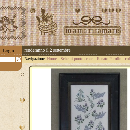
dizioni riprenderanno il 2 settembre
Login
Navigazione:
Home
-
Schemi punto croce
-
Renato Parolin
-
col