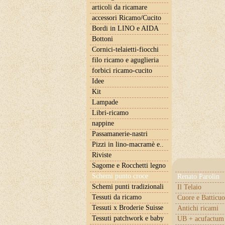
articoli da ricamare
accessori Ricamo/Cucito
Bordi in LINO e AIDA
Bottoni
Cornici-telaietti-fiocchi
filo ricamo e aguglieria
forbici ricamo-cucito
Idee
Kit
Lampade
Libri-ricamo
nappine
Passamanerie-nastri
Pizzi in lino-macramè e..
Riviste
Sagome e Rocchetti legno
Schemi punto croce
Renato Parolin
Schemi punti tradizionali
Il Telaio
Tessuti da ricamo
Cuore e Batticuo
Tessuti x Broderie Suisse
Antichi ricami
Tessuti patchwork e baby
UB + acufactum 