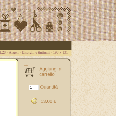
l.28 - Angeli - Bisbiglii e tintinnii - 198 x 131
Aggiungi al
carrello
Quantità
13,00 €