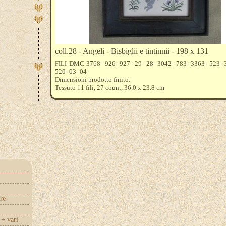
coll.28 - Angeli - Bisbiglii e tintinnii - 198 x 131
FILI DMC 3768- 926- 927- 29- 28- 3042- 783- 3363- 523- 
520- 03- 04
Dimensioni prodotto finito:
Tessuto 11 fili, 27 count, 36.0 x 23.8 cm
Tessuto 13 fili, 32 count, 30.4 x 20.1 cm
Tessuto 15 fili, 37 count, 26.4 x 17.4 cm
re
+ vari