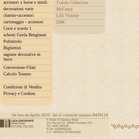
accessori x borse e simili
Tralala Collection
decorazioni varie
MyFanny
charms+accessori
Lilli Violette
cartonaggio - accessori
DMC
Corsi e scuola 1
schemi Gerda Bengtsson
Polistirolo
Bigliettini
sagome decorative in
ferro
Conversione Filati
Calcolo Tessuto
Condizioni di Vendita
Privacy e Cookies
On line da Aprile 2010 - Sei il visitatore numero 8459124
Il Telaio di Gaiarsa Silvia
Via Pascoli 53, 36030 Povolaro (VI)
Tel: 0444 360136
P.IVA 03464000243
C.F. GRSSLV72T60L840G