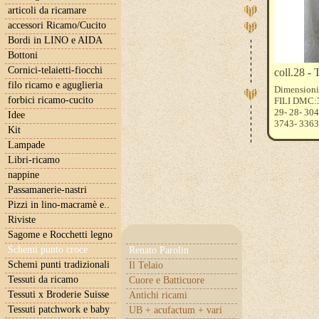
articoli da ricamare
accessori Ricamo/Cucito
Bordi in LINO e AIDA
Bottoni
Cornici-telaietti-fiocchi
coll.28 - 
filo ricamo e aguglieria
Dimensioni 
forbici ricamo-cucito
FILI DMC:3
29- 28- 30
Idee
3743- 3363
Kit
Tessuto 11 f
Lampade
Tessuto 13 f
Tessuto 15 f
Libri-ricamo
nappine
Passamanerie-nastri
Pizzi in lino-macramè e..
Riviste
Sagome e Rocchetti legno
Schemi punto croce
Renato Parolin
Schemi punti tradizionali
Il Telaio
Tessuti da ricamo
Cuore e Batticuore
Tessuti x Broderie Suisse
Antichi ricami
Tessuti patchwork e baby
UB + acufactum + vari