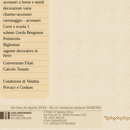
accessori x borse e simili
decorazioni varie
charms+accessori
cartonaggio - accessori
Corsi e scuola 1
schemi Gerda Bengtsson
Polistirolo
Bigliettini
sagome decorative in
ferro
Conversione Filati
Calcolo Tessuto
Condizioni di Vendita
Privacy e Cookies
On line da Aprile 2010 - Sei il visitatore numero 8448384
Il Telaio di Gaiarsa Silvia
Via Pascoli 53, 36030 Povolaro (VI)
Tel: 0444 360136
P.IVA 03464000243
C.F. GRSSLV72T60L840G