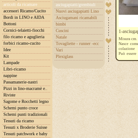
articoli da ricamare
asciugapiatti/grembiuli
accessori Ricamo/Cucito
Nuovi asciugapiatti Lino
Bordi in LINO e AIDA
Asciugamani ricamabili
Bottoni
bimbi
Cornici-telaietti-fiocchi
Cuscini
1-asciugap
filo ricamo e aguglieria
Natale
Misura cm.
forbici ricamo-cucito
Tovagliette - runner -ecc
Nasce come
colazione
Idee
Vari
Può essere 
Kit
Plexiglass
bisogna ten
Lampade
FILI
Libri-ricamo
nappine
Passamanerie-nastri
Pizzi in lino-macramè e..
Riviste
Sagome e Rocchetti legno
Schemi punto croce
Schemi punti tradizionali
Tessuti da ricamo
Tessuti x Broderie Suisse
Tessuti patchwork e baby