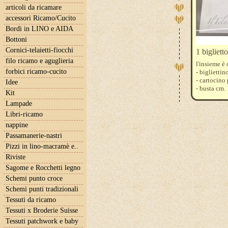
articoli da ricamare
accessori Ricamo/Cucito
Bordi in LINO e AIDA
Bottoni
Cornici-telaietti-fiocchi
1 bigliett
filo ricamo e aguglieria
l'insieme è
forbici ricamo-cucito
- bigliettin
- cartocino 
Idee
- busta cm.
Kit
Il motivo c
Lampade
che trovate 
Libri-ricamo
nappine
Passamanerie-nastri
Pizzi in lino-macramè e..
Riviste
Sagome e Rocchetti legno
Schemi punto croce
Schemi punti tradizionali
Tessuti da ricamo
Tessuti x Broderie Suisse
Tessuti patchwork e baby