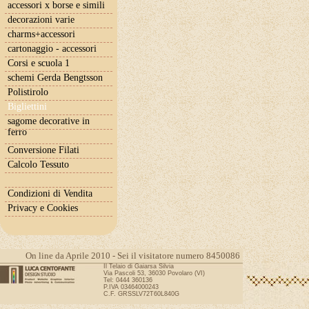
accessori x borse e simili
decorazioni varie
charms+accessori
cartonaggio - accessori
Corsi e scuola 1
schemi Gerda Bengtsson
Polistirolo
Bigliettini
sagome decorative in
ferro
Conversione Filati
Calcolo Tessuto
Condizioni di Vendita
Privacy e Cookies
On line da Aprile 2010 - Sei il visitatore numero 8450086
Il Telaio di Gaiarsa Silvia
Via Pascoli 53, 36030 Povolaro (VI)
Tel: 0444 360136
P.IVA 03464000243
C.F. GRSSLV72T60L840G