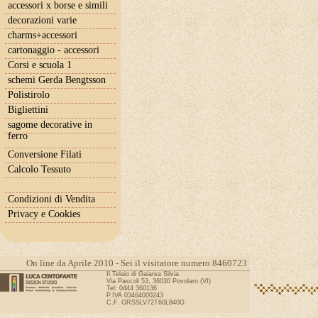
accessori x borse e simili
decorazioni varie
charms+accessori
cartonaggio - accessori
Corsi e scuola 1
schemi Gerda Bengtsson
Polistirolo
Bigliettini
sagome decorative in
ferro
Conversione Filati
Calcolo Tessuto
Condizioni di Vendita
Privacy e Cookies
On line da Aprile 2010 - Sei il visitatore numero 8460723
Il Telaio di Gaiarsa Silvia
Via Pascoli 53, 36030 Povolaro (VI)
Tel: 0444 360136
P.IVA 03464000243
C.F. GRSSLV72T60L840G