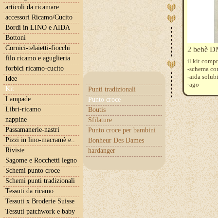
articoli da ricamare
accessori Ricamo/Cucito
Bordi in LINO e AIDA
Bottoni
Cornici-telaietti-fiocchi
2 bebè DM
filo ricamo e aguglieria
il kit comp
forbici ricamo-cucito
-schema con
-aida solub
Idee
-ago
Kit
Punti tradizionali
-fili moulin
Lampade
Punto croce
Libri-ricamo
Boutis
nappine
Sfilature
Passamanerie-nastri
Punto croce per bambini
Pizzi in lino-macramè e..
Bonheur Des Dames
Riviste
hardanger
Sagome e Rocchetti legno
Schemi punto croce
Schemi punti tradizionali
Tessuti da ricamo
Tessuti x Broderie Suisse
Tessuti patchwork e baby