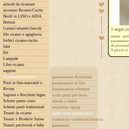
articoli da ricamare
accessori Ricamo/Cucito
Bordi in LINO e AIDA
Bottoni
Cornici-telaietti-fiocchi
1 segni zo
filo ricamo e aguglieria
nastro an
forbici ricamo-cucito
passamaneria
da personal
Idee
Il prezzo si
Kit
Es. per un 
Lampade
Libri-ricamo
nappine
Passamanerie-nastri
passamanerie Acufactum
Pizzi in lino-macramè e..
passamanerie in lino
Riviste
Passamanerie-rifiniture
Sagome e Rocchetti legno
corda piatta per borse
Schemi punto croce
sbiechi e slalon
Schemi punti tradizionali
serpentina zigzag
Tessuti da ricamo
nastri come passamanerie
Tessuti x Broderie Suisse
cordoncini+cordoncini/fetuccia
Tessuti patchwork e baby
passanastri