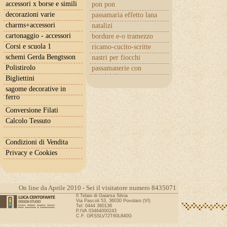
accessori x borse e simili
pon pon
decorazioni varie
passamaria effetto lana
charms+accessori
natalizi
cartonaggio - accessori
bordure e-o tramezzo
Corsi e scuola 1
ricamo-cucito-scritte
schemi Gerda Bengtsson
nastri per fiocchi
Polistirolo
passamanerie con
cuoricini
Bigliettini
sagome decorative in
ferro
Conversione Filati
Calcolo Tessuto
Condizioni di Vendita
Privacy e Cookies
On line da Aprile 2010 - Sei il visitatore numero 8435071
Il Telaio di Gaiarsa Silvia
Via Pascoli 53, 36030 Povolaro (VI)
Tel: 0444 360136
P.IVA 03464000243
C.F. GRSSLV72T60L840G