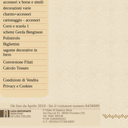
accessori x borse e simili
decorazioni varie
charms+accessori
cartonaggio - accessori
Corsi e scuola 1
schemi Gerda Bengtsson
Polistirolo
Bigliettini
sagome decorative in
ferro
Conversione Filati
Calcolo Tessuto
Condizioni di Vendita
Privacy e Cookies
On line da Aprile 2010 - Sei il visitatore numero 8438689
Il Telaio di Gaiarsa Silvia
Via Pascoli 53, 36030 Povolaro (VI)
Tel: 0444 360136
P.IVA 03464000243
C.F. GRSSLV72T60L840G