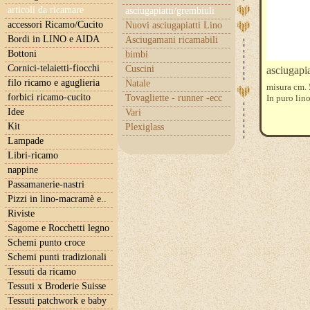
articoli da ricamare
asciugapiatti/grembiuli
accessori Ricamo/Cucito
Nuovi asciugapiatti Lino
Bordi in LINO e AIDA
Asciugamani ricamabili
Bottoni
bimbi
Cornici-telaietti-fiocchi
Cuscini
asciugapia
filo ricamo e aguglieria
Natale
misura cm.
forbici ricamo-cucito
Tovagliette - runner -ecc
In puro lin
Idee
Vari
Kit
Plexiglass
Lampade
Libri-ricamo
nappine
Passamanerie-nastri
Pizzi in lino-macramè e..
Riviste
Sagome e Rocchetti legno
Schemi punto croce
Schemi punti tradizionali
Tessuti da ricamo
Tessuti x Broderie Suisse
Tessuti patchwork e baby