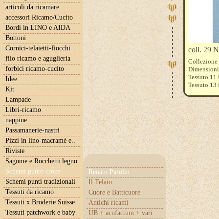
articoli da ricamare
accessori Ricamo/Cucito
Bordi in LINO e AIDA
Bottoni
Cornici-telaietti-fiocchi
coll. 29 
filo ricamo e aguglieria
Collezione 
forbici ricamo-cucito
Dimensioni
Tessuto 11 
Idee
Tessuto 13 
Kit
Tessuto 15 f
Lampade
Fili DMC e 
Libri-ricamo
nappine
Passamanerie-nastri
Pizzi in lino-macramè e..
Riviste
Sagome e Rocchetti legno
Schemi punto croce
Renato Parolin
Schemi punti tradizionali
Il Telaio
Tessuti da ricamo
Cuore e Batticuore
Tessuti x Broderie Suisse
Antichi ricami
Tessuti patchwork e baby
UB + acufactum + vari