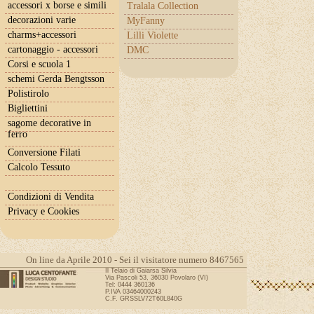
accessori x borse e simili
Tralala Collection
decorazioni varie
MyFanny
charms+accessori
Lilli Violette
cartonaggio - accessori
DMC
Corsi e scuola 1
schemi Gerda Bengtsson
Polistirolo
Bigliettini
sagome decorative in
ferro
Conversione Filati
Calcolo Tessuto
Condizioni di Vendita
Privacy e Cookies
On line da Aprile 2010 - Sei il visitatore numero 8467565
Il Telaio di Gaiarsa Silvia
Via Pascoli 53, 36030 Povolaro (VI)
Tel: 0444 360136
P.IVA 03464000243
C.F. GRSSLV72T60L840G