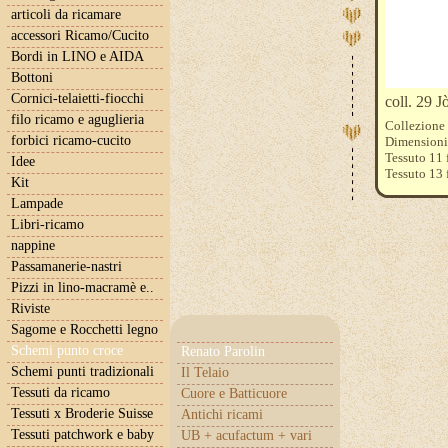
articoli da ricamare
accessori Ricamo/Cucito
Bordi in LINO e AIDA
Bottoni
Cornici-telaietti-fiocchi
coll. 29 J
filo ricamo e aguglieria
Collezione
forbici ricamo-cucito
Dimensioni
Tessuto 11 f
Idee
Tessuto 13 f
Kit
Tessuto 15 f
Lampade
Fili DMC e 
Libri-ricamo
nappine
Passamanerie-nastri
Pizzi in lino-macramè e..
Riviste
Sagome e Rocchetti legno
Schemi punto croce
Renato Parolin
Schemi punti tradizionali
Il Telaio
Tessuti da ricamo
Cuore e Batticuore
Tessuti x Broderie Suisse
Antichi ricami
Tessuti patchwork e baby
UB + acufactum + vari