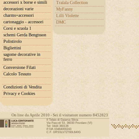
accessori x borse e simili
Tralala Collection
decorazioni varie
MyFanny
charms+accessori
Lilli Violette
cartonaggio - accessori
DMC
Corsi e scuola 1
schemi Gerda Bengtsson
Polistirolo
Bigliettini
sagome decorative in
ferro
Conversione Filati
Calcolo Tessuto
Condizioni di Vendita
Privacy e Cookies
On line da Aprile 2010 - Sei il visitatore numero 8452823
Il Telaio di Gaiarsa Silvia
Via Pascoli 53, 36030 Povolaro (VI)
Tel: 0444 360136
P.IVA 03464000243
C.F. GRSSLV72T60L840G