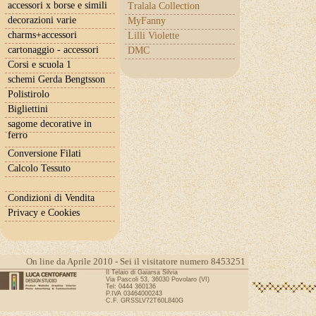
accessori x borse e simili
Tralala Collection
decorazioni varie
MyFanny
charms+accessori
Lilli Violette
cartonaggio - accessori
DMC
Corsi e scuola 1
schemi Gerda Bengtsson
Polistirolo
Bigliettini
sagome decorative in
ferro
Conversione Filati
Calcolo Tessuto
Condizioni di Vendita
Privacy e Cookies
On line da Aprile 2010 - Sei il visitatore numero 8453251
Il Telaio di Gaiarsa Silvia
Via Pascoli 53, 36030 Povolaro (VI)
Tel: 0444 360136
P.IVA 03464000243
C.F. GRSSLV72T60L840G