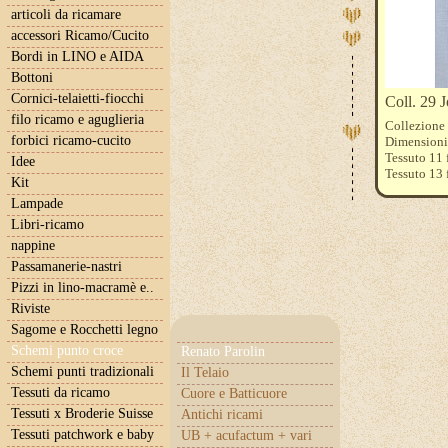
articoli da ricamare
accessori Ricamo/Cucito
Bordi in LINO e AIDA
Bottoni
Cornici-telaietti-fiocchi
Coll. 29 J
filo ricamo e aguglieria
Collezione
forbici ricamo-cucito
Dimensioni
Tessuto 11 
Idee
Tessuto 13 
Kit
Tessuto 15 f
Lampade
Fili DMC e 
Libri-ricamo
nappine
Passamanerie-nastri
Pizzi in lino-macramè e..
Riviste
Sagome e Rocchetti legno
Schemi punto croce
Renato Parolin
Schemi punti tradizionali
Il Telaio
Tessuti da ricamo
Cuore e Batticuore
Tessuti x Broderie Suisse
Antichi ricami
Tessuti patchwork e baby
UB + acufactum + vari