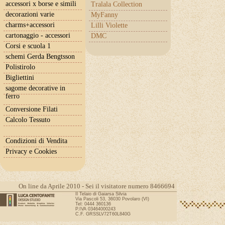
accessori x borse e simili
Tralala Collection
decorazioni varie
MyFanny
charms+accessori
Lilli Violette
cartonaggio - accessori
DMC
Corsi e scuola 1
schemi Gerda Bengtsson
Polistirolo
Bigliettini
sagome decorative in
ferro
Conversione Filati
Calcolo Tessuto
Condizioni di Vendita
Privacy e Cookies
On line da Aprile 2010 - Sei il visitatore numero 8466694
Il Telaio di Gaiarsa Silvia
Via Pascoli 53, 36030 Povolaro (VI)
Tel: 0444 360136
P.IVA 03464000243
C.F. GRSSLV72T60L840G