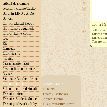
articoli da ricamare
accessori Ricamo/Cucito
Bordi in LINO e AIDA
Bottoni
Cornici-telaietti-fiocchi
coll. 28 S
filo ricamo e aguglieria
collezione 
forbici ricamo-cucito
Dimensioni 
Dimensioni p
Idee
Tessuto 11 f
Kit
Tessuto 13 f
Lampade
Tessuto 15 f
Libri-ricamo
Fili DMC e 
nappine
Passamanerie-nastri
Pizzi in lino-macramè e..
Riviste
Sagome e Rocchetti legno
Schemi punto croce
Renato Parolin
Schemi punti tradizionali
Il Telaio
Tessuti da ricamo
Cuore e Batticuore
Tessuti x Broderie Suisse
Antichi ricami
Tessuti patchwork e baby
UB + acufactum + vari