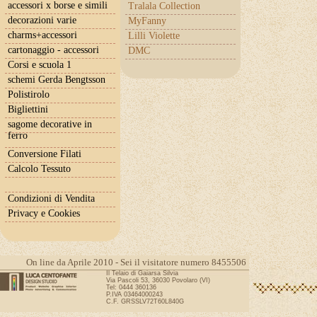
accessori x borse e simili
Tralala Collection
decorazioni varie
MyFanny
charms+accessori
Lilli Violette
cartonaggio - accessori
DMC
Corsi e scuola 1
schemi Gerda Bengtsson
Polistirolo
Bigliettini
sagome decorative in
ferro
Conversione Filati
Calcolo Tessuto
Condizioni di Vendita
Privacy e Cookies
On line da Aprile 2010 - Sei il visitatore numero 8455506
Il Telaio di Gaiarsa Silvia
Via Pascoli 53, 36030 Povolaro (VI)
Tel: 0444 360136
P.IVA 03464000243
C.F. GRSSLV72T60L840G