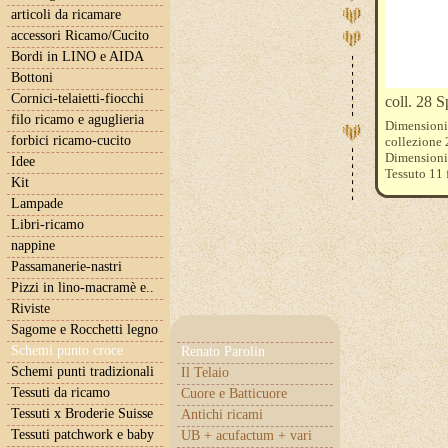
articoli da ricamare
accessori Ricamo/Cucito
Bordi in LINO e AIDA
Bottoni
Cornici-telaietti-fiocchi
coll. 28 S
filo ricamo e aguglieria
Dimensioni 
forbici ricamo-cucito
collezione 
Dimensioni p
Idee
Tessuto 11 f
Kit
Tessuto 13 f
Lampade
Tessuto 15 f
Libri-ricamo
Fili DMC e 
nappine
Passamanerie-nastri
Pizzi in lino-macramè e..
Riviste
Sagome e Rocchetti legno
Schemi punto croce
Renato Parolin
Schemi punti tradizionali
Il Telaio
Tessuti da ricamo
Cuore e Batticuore
Tessuti x Broderie Suisse
Antichi ricami
Tessuti patchwork e baby
UB + acufactum + vari