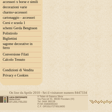
accessori x borse e simili
decorazioni varie
charms+accessori
cartonaggio - accessori
Corsi e scuola 1
schemi Gerda Bengtsson
Polistirolo
Bigliettini
sagome decorative in
ferro
Conversione Filati
Calcolo Tessuto
Condizioni di Vendita
Privacy e Cookies
On line da Aprile 2010 - Sei il visitatore numero 8447334
Il Telaio di Gaiarsa Silvia
Via Pascoli 53, 36030 Povolaro (VI)
Tel: 0444 360136
P.IVA 03464000243
C.F. GRSSLV72T60L840G