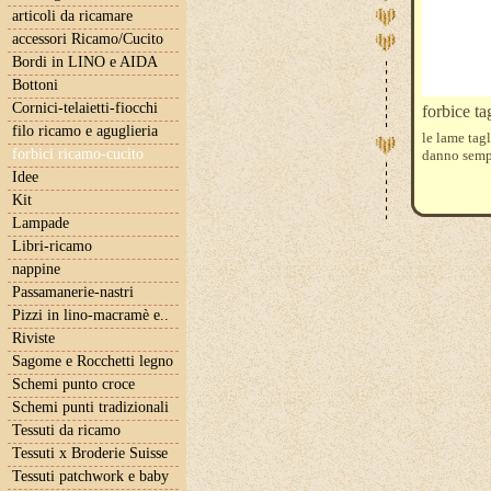
articoli da ricamare
accessori Ricamo/Cucito
Bordi in LINO e AIDA
Bottoni
Cornici-telaietti-fiocchi
forbice ta
filo ricamo e aguglieria
le lame tag
forbici ricamo-cucito
danno semp
Idee
Kit
Lampade
Libri-ricamo
nappine
Passamanerie-nastri
Pizzi in lino-macramè e..
Riviste
Sagome e Rocchetti legno
Schemi punto croce
Schemi punti tradizionali
Tessuti da ricamo
Tessuti x Broderie Suisse
Tessuti patchwork e baby