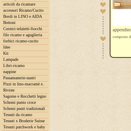
articoli da ricamare
accessori Ricamo/Cucito
Bordi in LINO e AIDA
Bottoni
Cornici-telaietti-fiocchi
appendino
filo ricamo e aguglieria
composto da
forbici ricamo-cucito
Idee
Kit
Lampade
Libri-ricamo
nappine
Passamanerie-nastri
Pizzi in lino-macramè e..
Riviste
Sagome e Rocchetti legno
Schemi punto croce
Schemi punti tradizionali
Tessuti da ricamo
Tessuti x Broderie Suisse
Tessuti patchwork e baby