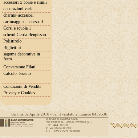
accessori x borse e simili
decorazioni varie
charms+accessori
cartonaggio - accessori
Corsi e scuola 1
schemi Gerda Bengtsson
Polistirolo
Bigliettini
sagome decorative in
ferro
Conversione Filati
Calcolo Tessuto
Condizioni di Vendita
Privacy e Cookies
On line da Aprile 2010 - Sei il visitatore numero 8439536
Il Telaio di Gaiarsa Silvia
Via Pascoli 53, 36030 Povolaro (VI)
Tel: 0444 360136
P.IVA 03464000243
C.F. GRSSLV72T60L840G