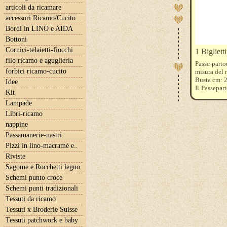
articoli da ricamare
accessori Ricamo/Cucito
Bordi in LINO e AIDA
Bottoni
Cornici-telaietti-fiocchi
1 Bigliett
filo ricamo e aguglieria
Passe-part
forbici ricamo-cucito
misura del 
Busta cm: 2
Idee
Il Passepar
Kit
inserire ag
Lampade
Il disegno
Adventskal
Libri-ricamo
nappine
Passamanerie-nastri
Pizzi in lino-macramè e..
Riviste
Sagome e Rocchetti legno
Schemi punto croce
Schemi punti tradizionali
Tessuti da ricamo
Tessuti x Broderie Suisse
Tessuti patchwork e baby