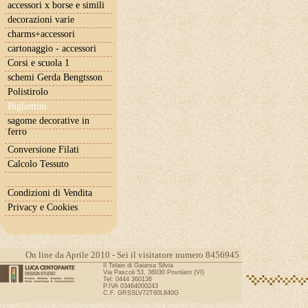
accessori x borse e simili
decorazioni varie
charms+accessori
cartonaggio - accessori
Corsi e scuola 1
schemi Gerda Bengtsson
Polistirolo
Bigliettini
sagome decorative in
ferro
Conversione Filati
Calcolo Tessuto
Condizioni di Vendita
Privacy e Cookies
On line da Aprile 2010 - Sei il visitatore numero 8456945
Il Telaio di Gaiarsa Silvia
Via Pascoli 53, 36030 Povolaro (VI)
Tel: 0444 360136
P.IVA 03464000243
C.F. GRSSLV72T60L840G