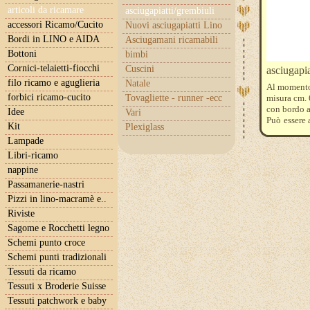
articoli da ricamare
asciugapiatti/grembiuli
accessori Ricamo/Cucito
Nuovi asciugapiatti Lino
Bordi in LINO e AIDA
Asciugamani ricamabili
Bottoni
bimbi
Cornici-telaietti-fiocchi
Cuscini
asciugapi
filo ricamo e aguglieria
Natale
Al momento
forbici ricamo-cucito
Tovagliette - runner -ecc
misura cm.
con bordo a
Idee
Vari
Può essere 
Kit
Plexiglass
dal web
Lampade
Libri-ricamo
nappine
Passamanerie-nastri
Pizzi in lino-macramè e..
Riviste
Sagome e Rocchetti legno
Schemi punto croce
Schemi punti tradizionali
Tessuti da ricamo
Tessuti x Broderie Suisse
Tessuti patchwork e baby