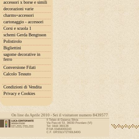
accessori x borse e simili
decorazioni varie
charms+accessori
cartonaggio - accessori
Corsi e scuola 1
schemi Gerda Bengtsson
Polistirolo
Bigliettini
sagome decorative in
ferro
Conversione Filati
Calcolo Tessuto
Condizioni di Vendita
Privacy e Cookies
On line da Aprile 2010 - Sei il visitatore numero 8439577
Il Telaio di Gaiarsa Silvia
Via Pascoli 53, 36030 Povolaro (VI)
Tel: 0444 360136
P.IVA 03464000243
C.F. GRSSLV72T60L840G