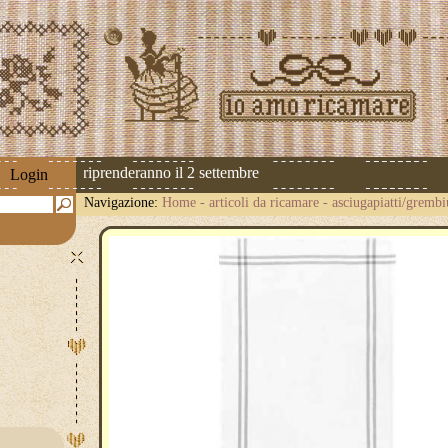
 spedizioni riprenderanno il 2 settembre
Login
Navigazione:
Home
-
articoli da ricamare
-
asciugapiatti/grembi