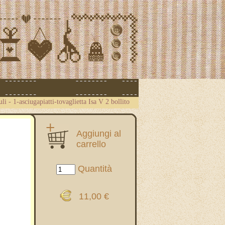
uli
-
1-asciugapiatti-tovaglietta Isa V 2 bollito
Aggiungi al
carrello
Quantità
11,00 €