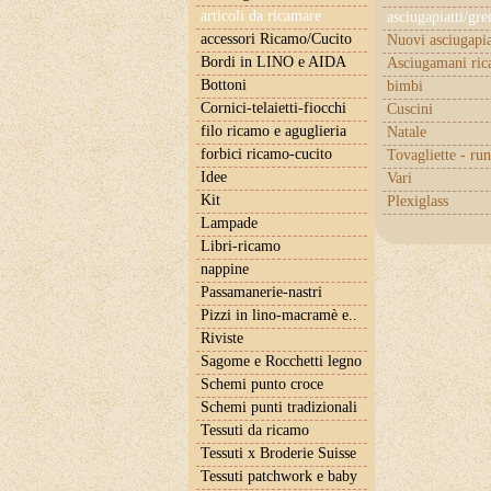
articoli da ricamare
asciugapiatti/gr
accessori Ricamo/Cucito
Nuovi asciugapia
Bordi in LINO e AIDA
Asciugamani ric
Bottoni
bimbi
Cornici-telaietti-fiocchi
Cuscini
filo ricamo e aguglieria
Natale
forbici ricamo-cucito
Tovagliette - ru
Idee
Vari
Kit
Plexiglass
Lampade
Libri-ricamo
nappine
Passamanerie-nastri
Pizzi in lino-macramè e..
Riviste
Sagome e Rocchetti legno
Schemi punto croce
Schemi punti tradizionali
Tessuti da ricamo
Tessuti x Broderie Suisse
Tessuti patchwork e baby