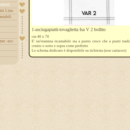
embiuli
tti Lino
amabili
1-asciugapiatti-tovaglietta Isa V 2 bollito
cm 40 x 70
nner -ecc
E' un'etamina ricamabile sia a punto croce che a punti tradi
centro o sotto e sopra come preferite
Lo schema dedicato è disponibile su richiesta (non cartaceo)