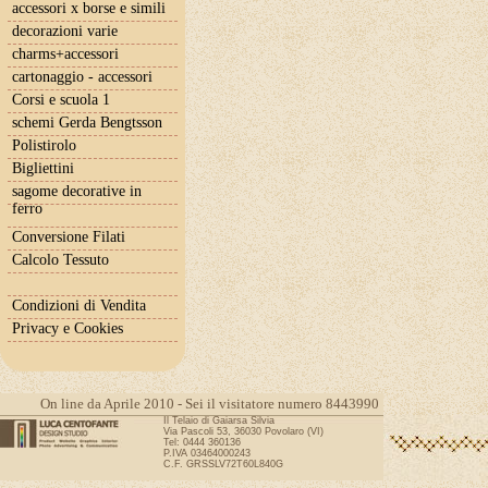
accessori x borse e simili
decorazioni varie
charms+accessori
cartonaggio - accessori
Corsi e scuola 1
schemi Gerda Bengtsson
Polistirolo
Bigliettini
sagome decorative in
ferro
Conversione Filati
Calcolo Tessuto
Condizioni di Vendita
Privacy e Cookies
On line da Aprile 2010 - Sei il visitatore numero 8443990
Il Telaio di Gaiarsa Silvia
Via Pascoli 53, 36030 Povolaro (VI)
Tel: 0444 360136
P.IVA 03464000243
C.F. GRSSLV72T60L840G