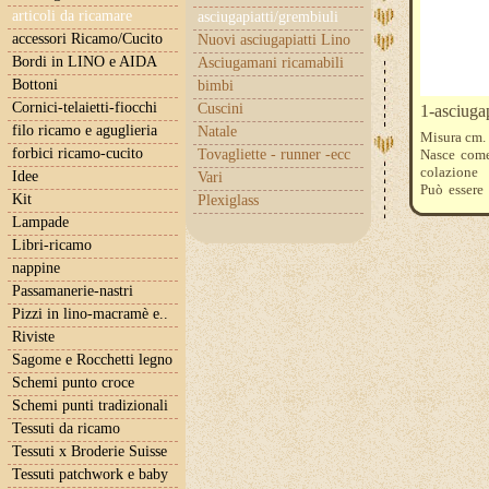
articoli da ricamare
asciugapiatti/grembiuli
accessori Ricamo/Cucito
Nuovi asciugapiatti Lino
Bordi in LINO e AIDA
Asciugamani ricamabili
Bottoni
bimbi
Cornici-telaietti-fiocchi
Cuscini
1-asciugap
filo ricamo e aguglieria
Natale
Misura cm.
forbici ricamo-cucito
Tovagliette - runner -ecc
Nasce come
colazione
Idee
Vari
Può essere 
Kit
Plexiglass
bisogna ten
Lampade
FILI
Libri-ricamo
nappine
Passamanerie-nastri
Pizzi in lino-macramè e..
Riviste
Sagome e Rocchetti legno
Schemi punto croce
Schemi punti tradizionali
Tessuti da ricamo
Tessuti x Broderie Suisse
Tessuti patchwork e baby