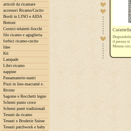
articoli da ricamare
accessori Ricamo/Cucito
Bordi in LINO e AIDA
Bottoni
Cornici-telaietti-fiocchi
Caramella
filo ricamo e aguglieria
Disponibile
forbici ricamo-cucito
il prezzo si
Misura cir
Idee
Kit
Lampade
Libri-ricamo
nappine
Passamanerie-nastri
Pizzi in lino-macramè e..
Riviste
Sagome e Rocchetti legno
Schemi punto croce
Schemi punti tradizionali
Tessuti da ricamo
Tessuti x Broderie Suisse
Tessuti patchwork e baby