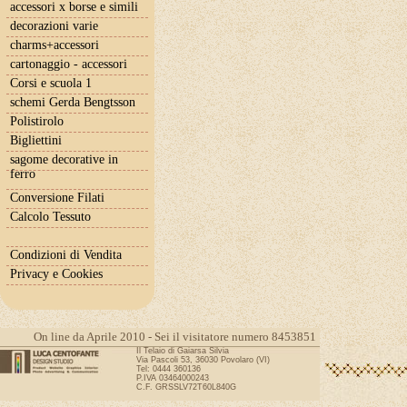
accessori x borse e simili
decorazioni varie
charms+accessori
cartonaggio - accessori
Corsi e scuola 1
schemi Gerda Bengtsson
Polistirolo
Bigliettini
sagome decorative in
ferro
Conversione Filati
Calcolo Tessuto
Condizioni di Vendita
Privacy e Cookies
On line da Aprile 2010 - Sei il visitatore numero 8453851
Il Telaio di Gaiarsa Silvia
Via Pascoli 53, 36030 Povolaro (VI)
Tel: 0444 360136
P.IVA 03464000243
C.F. GRSSLV72T60L840G