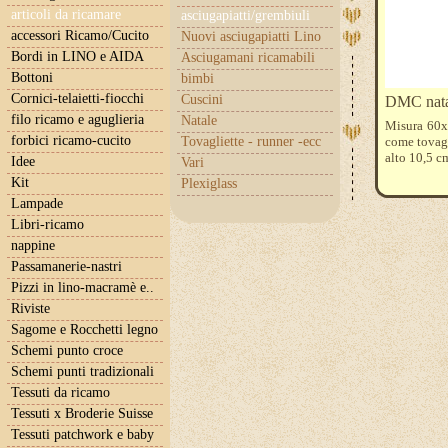
articoli da ricamare
asciugapiatti/grembiuli
accessori Ricamo/Cucito
Nuovi asciugapiatti Lino
Bordi in LINO e AIDA
Asciugamani ricamabili
Bottoni
bimbi
Cornici-telaietti-fiocchi
Cuscini
DMC natal
filo ricamo e aguglieria
Natale
Misura 60x8
forbici ricamo-cucito
Tovagliette - runner -ecc
come tovagl
alto 10,5 c
Idee
Vari
Kit
Plexiglass
Lampade
Libri-ricamo
nappine
Passamanerie-nastri
Pizzi in lino-macramè e..
Riviste
Sagome e Rocchetti legno
Schemi punto croce
Schemi punti tradizionali
Tessuti da ricamo
Tessuti x Broderie Suisse
Tessuti patchwork e baby