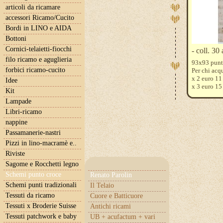
articoli da ricamare
accessori Ricamo/Cucito
Bordi in LINO e AIDA
Bottoni
Cornici-telaietti-fiocchi
- coll. 30 
filo ricamo e aguglieria
93x93 punt
forbici ricamo-cucito
Per chi acqu
x 2 euro 11
Idee
x 3 euro 15
Kit
oltre, si d
Lampade
Se desidera
Questi son
Libri-ricamo
blanc 928
nappine
Passamanerie-nastri
Pizzi in lino-macramè e..
Riviste
Sagome e Rocchetti legno
Schemi punto croce
Renato Parolin
Schemi punti tradizionali
Il Telaio
Tessuti da ricamo
Cuore e Batticuore
Tessuti x Broderie Suisse
Antichi ricami
Tessuti patchwork e baby
UB + acufactum + vari