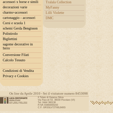
accessori x borse e simili
Tralala Collection
decorazioni varie
MyFanny
charms+accessori
Lilli Violette
cartonaggio - accessori
DMC
Corsi e scuola 1
schemi Gerda Bengtsson
Polistirolo
Bigliettini
sagome decorative in
ferro
Conversione Filati
Calcolo Tessuto
Condizioni di Vendita
Privacy e Cookies
On line da Aprile 2010 - Sei il visitatore numero 8453098
Il Telaio di Gaiarsa Silvia
Via Pascoli 53, 36030 Povolaro (VI)
Tel: 0444 360136
P.IVA 03464000243
C.F. GRSSLV72T60L840G