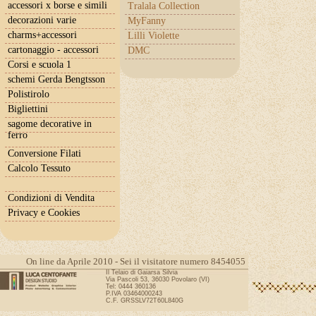
accessori x borse e simili
Tralala Collection
decorazioni varie
MyFanny
charms+accessori
Lilli Violette
cartonaggio - accessori
DMC
Corsi e scuola 1
schemi Gerda Bengtsson
Polistirolo
Bigliettini
sagome decorative in
ferro
Conversione Filati
Calcolo Tessuto
Condizioni di Vendita
Privacy e Cookies
On line da Aprile 2010 - Sei il visitatore numero 8454055
Il Telaio di Gaiarsa Silvia
Via Pascoli 53, 36030 Povolaro (VI)
Tel: 0444 360136
P.IVA 03464000243
C.F. GRSSLV72T60L840G