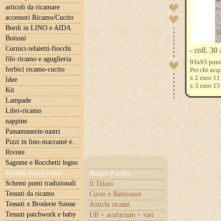
articoli da ricamare
accessori Ricamo/Cucito
Bordi in LINO e AIDA
Bottoni
Cornici-telaietti-fiocchi
- coll. 30
filo ricamo e aguglieria
93x93 punt
forbici ricamo-cucito
Per chi acqu
x 2 euro 11
Idee
x 3 euro 15
Kit
oltre, si d
Lampade
Se desidera
Questi son
Libri-ricamo
blanc 928
nappine
Passamanerie-nastri
Pizzi in lino-macramè e..
Riviste
Sagome e Rocchetti legno
Schemi punto croce
Renato Parolin
Schemi punti tradizionali
Il Telaio
Tessuti da ricamo
Cuore e Batticuore
Tessuti x Broderie Suisse
Antichi ricami
Tessuti patchwork e baby
UB + acufactum + vari