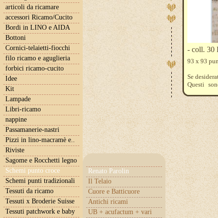
articoli da ricamare
accessori Ricamo/Cucito
Bordi in LINO e AIDA
Bottoni
Cornici-telaietti-fiocchi
- coll. 30
filo ricamo e aguglieria
93 x 93 pun
forbici ricamo-cucito
Se desidera
Idee
Questi son
Kit
blanc - 928
Lampade
Libri-ricamo
nappine
Passamanerie-nastri
Pizzi in lino-macramè e..
Riviste
Sagome e Rocchetti legno
Schemi punto croce
Renato Parolin
Schemi punti tradizionali
Il Telaio
Tessuti da ricamo
Cuore e Batticuore
Tessuti x Broderie Suisse
Antichi ricami
Tessuti patchwork e baby
UB + acufactum + vari