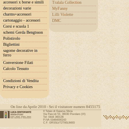
accessori x borse e simili
Tralala Collection
decorazioni varie
MyFanny
charms+accessori
Lilli Violette
cartonaggio - accessori
DMC
Corsi e scuola 1
schemi Gerda Bengtsson
Polistirolo
Bigliettini
sagome decorative in
ferro
Conversione Filati
Calcolo Tessuto
Condizioni di Vendita
Privacy e Cookies
On line da Aprile 2010 - Sei il visitatore numero 8455175
Il Telaio di Gaiarsa Silvia
Via Pascoli 53, 36030 Povolaro (VI)
Tel: 0444 360136
P.IVA 03464000243
C.F. GRSSLV72T60L840G