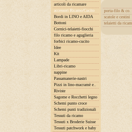
articoli da ricamare
accessori Ricamo/Cucito
porta-filo & co.
Bordi in LINO e AIDA
scatole e cestini
Bottoni
telaietti da rica
Cornici-telaietti-fiocchi
filo ricamo e aguglieria
forbici ricamo-cucito
Idee
Kit
Lampade
Libri-ricamo
nappine
Passamanerie-nastri
Pizzi in lino-macramè e..
Riviste
Sagome e Rocchetti legno
Schemi punto croce
Schemi punti tradizionali
Tessuti da ricamo
Tessuti x Broderie Suisse
Tessuti patchwork e baby