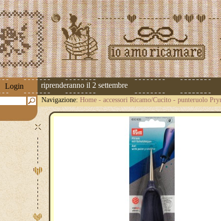
 spedizioni riprenderanno il 2 settembre
Login
Navigazione:
Home
-
accessori Ricamo/Cucito
-
punteruolo Pr